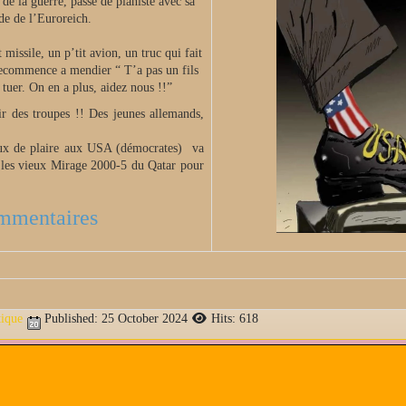
de la guerre, passé de pianiste avec sa
e de l’
Euroreich
.
t
missile, un
p’tit
avion, un truc qui fait
l recommence
a
mendier “ T’a pas un fils
it tuer. On en a plus,
aidez nous
!!
”
ir des troupes !! Des jeunes
allemands,
ux de plaire aux USA (
démocrates
) va
 les vieux Mirage 2000-5 du Qatar pour
mmentaires
tique
Published: 25 October 2024
Hits: 618