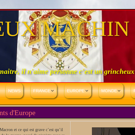
EUX MACHIN
 maitre, il n'aime personne c'est un grincheux
NEWS
FRANCE
EUROPE
MONDE
nts d'Europe
Macron et ce qui est grave c’est qu’il