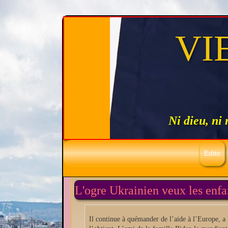
VI
Ni dieu, ni
Edito
L'ogre Ukrainien veux les enfa
Il continue à quémander de l’aide à l’Europe,
a